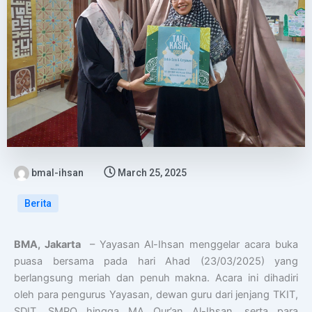
bmal-ihsan
March 25, 2025
Berita
BMA, Jakarta
– Yayasan Al-Ihsan menggelar acara buka
puasa bersama pada hari Ahad (23/03/2025) yang
berlangsung meriah dan penuh makna. Acara ini dihadiri
oleh para pengurus Yayasan, dewan guru dari jenjang TKIT,
SDIT, SMPQ hingga MA Qur’an Al-Ihsan, serta para