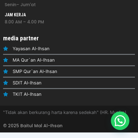
Senin– Jum'at
JAM KERJA
8.00 AM – 4.00 PM
media partner
Yayasan Al-Ihsan
MA Qur`an Al-Ihsan
SMP Qur`an Al-Ihsan
SDIT Al-Ihsan
TKIT Al-Ihsan
"Tidak akan berkurang harta karena sedekah" (HR. Muslim)
© 2025 Baitul Mal Al-Ihsan