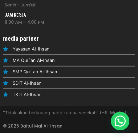
Senin– Jum'at
JAM KERJA
8.00 AM – 4.00 PM
media partner
Yayasan Al-Ihsan
MA Qur`an Al-Ihsan
SMP Qur`an Al-Ihsan
SDIT Al-Ihsan
TKIT Al-Ihsan
"Tidak akan berkurang harta karena sedekah" (HR. Muslim)
© 2025 Baitul Mal Al-Ihsan