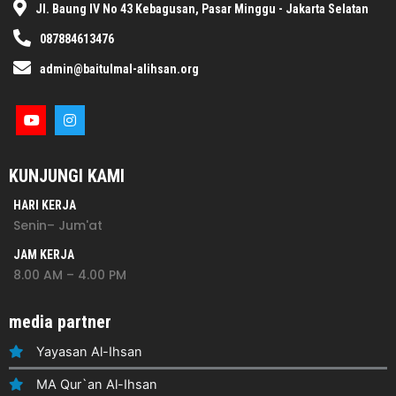
Jl. Baung IV No 43 Kebagusan, Pasar Minggu - Jakarta Selatan
087884613476
admin@baitulmal-alihsan.org
KUNJUNGI KAMI
HARI KERJA
Senin– Jum'at
JAM KERJA
8.00 AM – 4.00 PM
media partner
Yayasan Al-Ihsan
MA Qur`an Al-Ihsan