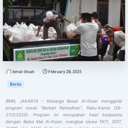
bmal-ihsan
February 28, 2025
Berita
BMN, JAKARTA – Keluarga Besar Al-Ihsan menggelar
program sosial "Berkah Ramadhan", Rabu-Kamis (26-
27/2/2025). Program ini merupakan hasil kerjasama
dengan Baitul Mal Al-Ihsan, orangtua siswa TKIT, SDIT,